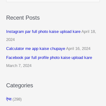
e
a
Recent Posts
r
c
Instagram par full photo kaise upload kare
April 18,
h
2024
f
Calculator me app kaise chupaye
April 16, 2024
o
r
Facebook par full profile photo kaise upload kare
:
March 7, 2024
Categories
ऐप्स
(298)