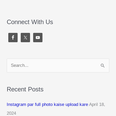
Connect With Us
S
e
a
Recent Posts
r
c
Instagram par full photo kaise upload kare
April 18,
h
2024
f