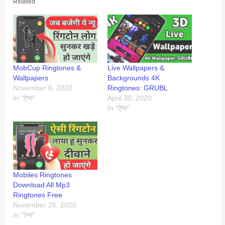
Related
MobCup Ringtones &
Live Wallpapers &
Wallpapers
Backgrounds 4K
November 6, 2020
Ringtones: GRUBL
In "ऐप्स"
April 30, 2020
In "ऐप्स"
Mobiles Ringtones
Download All Mp3
Ringtones Free
November 26, 2020
In "ऐप्स"