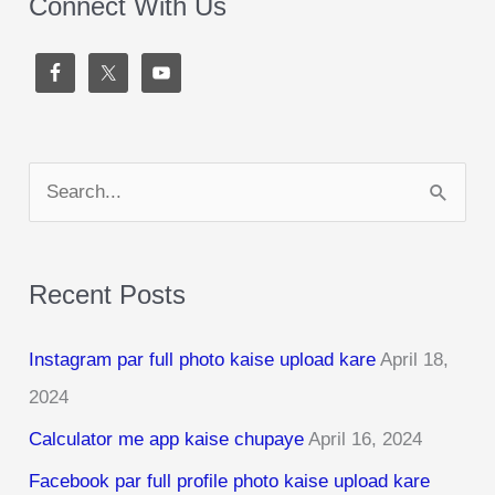
Connect With Us
S
e
a
Recent Posts
r
c
Instagram par full photo kaise upload kare
April 18,
h
2024
f
Calculator me app kaise chupaye
April 16, 2024
o
r
Facebook par full profile photo kaise upload kare