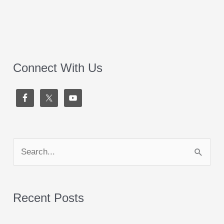
Connect With Us
S
e
a
Recent Posts
r
c