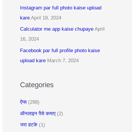
c
Instagram par full photo kaise upload
h
kare
April 18, 2024
f
Calculator me app kaise chupaye
April
o
16, 2024
r
:
Facebook par full profile photo kaise
upload kare
March 7, 2024
Categories
ऐप्स
(298)
ऑनलाइन पैसे कमाए
(2)
जरा हटके
(1)