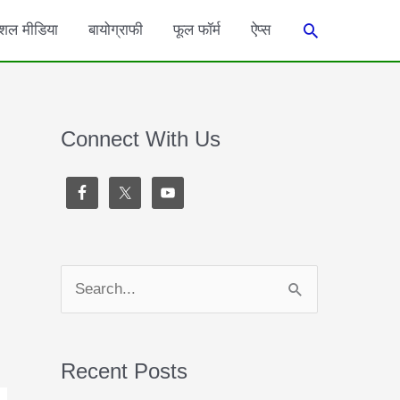
Search
शल मीडिया
बायोग्राफी
फूल फॉर्म
ऐप्स
Connect With Us
S
e
a
Recent Posts
r