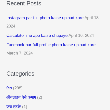
Recent Posts
r
c
Instagram par full photo kaise upload kare
April 18,
h
2024
f
Calculator me app kaise chupaye
April 16, 2024
o
r
Facebook par full profile photo kaise upload kare
:
March 7, 2024
Categories
ऐप्स
(298)
ऑनलाइन पैसे कमाए
(2)
जरा हटके
(1)