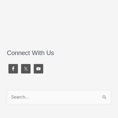
Connect With Us
S
e
a