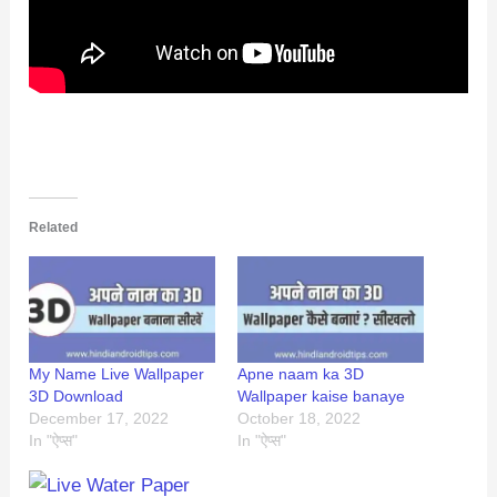
Related
My Name Live Wallpaper
Apne naam ka 3D
3D Download
Wallpaper kaise banaye
December 17, 2022
October 18, 2022
In "ऐप्स"
In "ऐप्स"