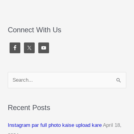
Connect With Us
S
e
a
Recent Posts
r
c
Instagram par full photo kaise upload kare
April 18,
h