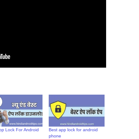
p Lock For Android
Best app lock for android
phone