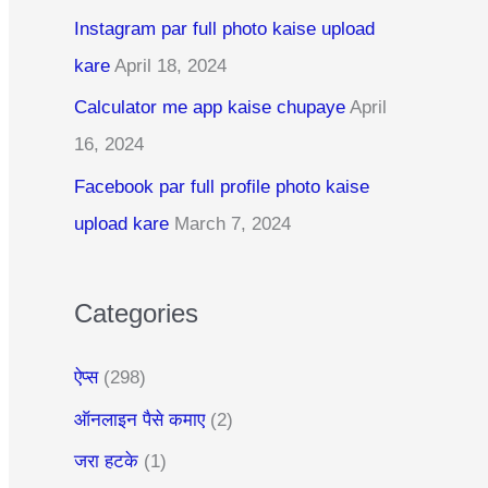
c
Instagram par full photo kaise upload
h
kare
April 18, 2024
f
Calculator me app kaise chupaye
April
o
16, 2024
r
:
Facebook par full profile photo kaise
upload kare
March 7, 2024
Categories
ऐप्स
(298)
ऑनलाइन पैसे कमाए
(2)
जरा हटके
(1)