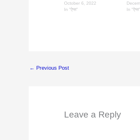
October 6, 2022
Decem
In "ऐप्स"
In "ऐप्स
←
Previous Post
Leave a Reply