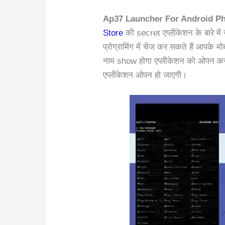
Ap37 Launcher For Android P
Store
की secret एप्लीकेशन के बारे मे
प्रोग्रामिंग में चेंज कर सकते हैं आपक
नाम show होगा एप्लीकेशन को ओपन करने
एप्लीकेशन ओपन हो जाएगी।