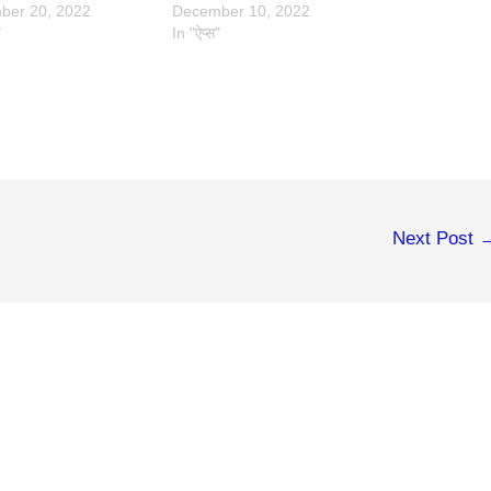
ber 20, 2022
December 10, 2022
"
In "ऐप्स"
Next Post