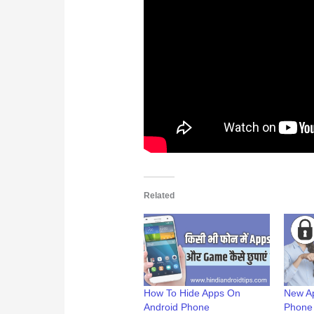
Related
How To Hide Apps On
New Ap
Android Phone
Phone