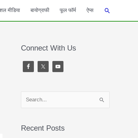
Search
शल मीडिया
बायोग्राफी
फूल फॉर्म
ऐप्स
Connect With Us
S
e
a
Recent Posts
r