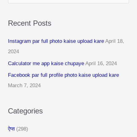
e
a
Recent Posts
r
c
Instagram par full photo kaise upload kare
April 18,
h
2024
f
Calculator me app kaise chupaye
April 16, 2024
o
r
Facebook par full profile photo kaise upload kare
:
March 7, 2024
Categories
ऐप्स
(298)