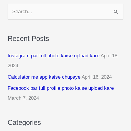
S
e
a
Recent Posts
r
c
Instagram par full photo kaise upload kare
April 18,
h
2024
f
Calculator me app kaise chupaye
April 16, 2024
o
r
Facebook par full profile photo kaise upload kare
:
March 7, 2024
Categories