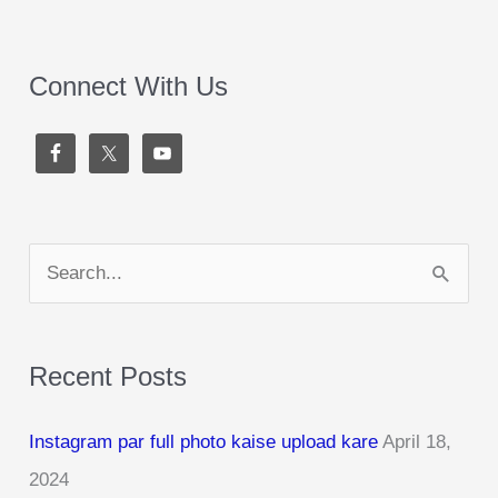
Connect With Us
S
e
a
Recent Posts
r
c
Instagram par full photo kaise upload kare
April 18,
h
2024
f