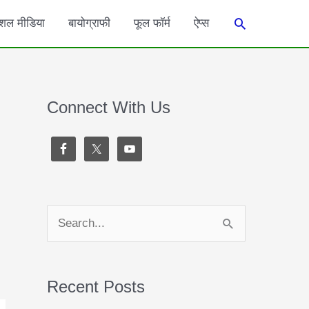
Search
शल मीडिया
बायोग्राफी
फूल फॉर्म
ऐप्स
Connect With Us
S
e
a
Recent Posts
r