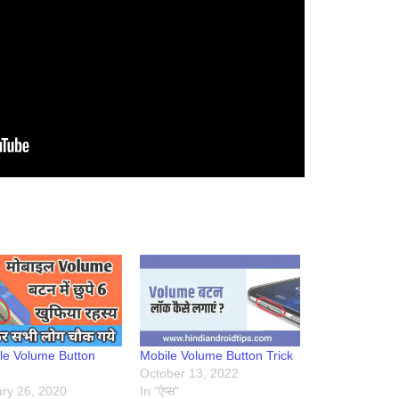
le Volume Button
Mobile Volume Button Trick
October 13, 2022
ry 26, 2020
In "ऐप्स"