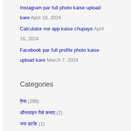
c
Instagram par full photo kaise upload
h
kare
April 18, 2024
f
Calculator me app kaise chupaye
April
o
16, 2024
r
:
Facebook par full profile photo kaise
upload kare
March 7, 2024
Categories
ऐप्स
(298)
ऑनलाइन पैसे कमाए
(2)
जरा हटके
(1)