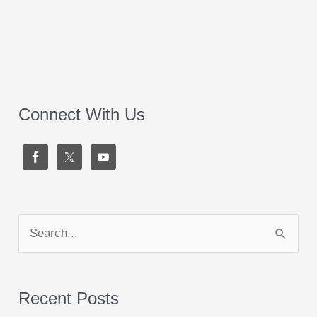
Connect With Us
S
e
a
Recent Posts
r