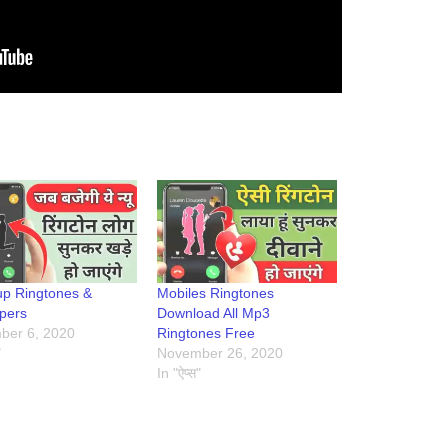
p Ringtones &
Mobiles Ringtones
pers
Download All Mp3
ber 6, 2020
Ringtones Free
"
November 26, 2020
In "ऐप्स"