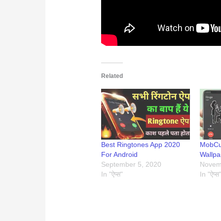
Related
Best Ringtones App 2020
MobCu
For Android
Wallpa
September 5, 2020
Novem
In "ऐप्स"
In "ऐप्स