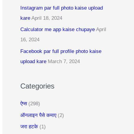
c
Instagram par full photo kaise upload
h
kare
April 18, 2024
f
Calculator me app kaise chupaye
April
o
16, 2024
r
:
Facebook par full profile photo kaise
upload kare
March 7, 2024
Categories
ऐप्स
(298)
ऑनलाइन पैसे कमाए
(2)
जरा हटके
(1)