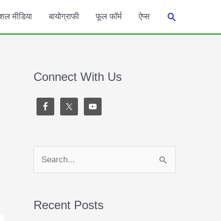
Search
शल मीडिया
बायोग्राफी
फूल फॉर्म
ऐप्स
Connect With Us
S
e
a
Recent Posts
r