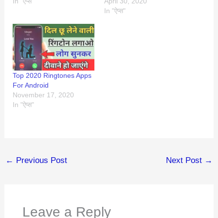
In "ऐप्स"
April 30, 2020
In "ऐप्स"
Top 2020 Ringtones Apps
For Android
November 17, 2020
In "ऐप्स"
←
Previous Post
Next Post
→
Leave a Reply