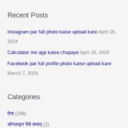
a
Recent Posts
r
c
Instagram par full photo kaise upload kare
April 18,
h
2024
f
Calculator me app kaise chupaye
April 16, 2024
o
r
Facebook par full profile photo kaise upload kare
:
March 7, 2024
Categories
ऐप्स
(298)
ऑनलाइन पैसे कमाए
(2)