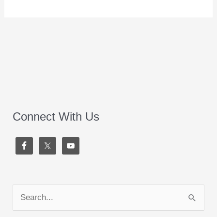
Connect With Us
S
e