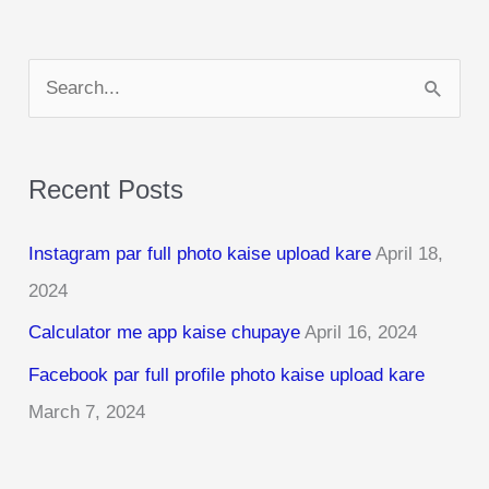
S
e
a
Recent Posts
r
c
Instagram par full photo kaise upload kare
April 18,
h
2024
f
Calculator me app kaise chupaye
April 16, 2024
o
r
Facebook par full profile photo kaise upload kare
:
March 7, 2024