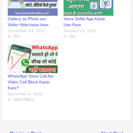
Gallery se Photo aur
Voice Selfie App Kaise
Video Hide kaise kare
Use Kare
November 14, 2021
January 14, 2021
In "ऐप्स"
In "ऐप्स"
WhatsApp Voice Call Aur
Video Call Block Kaise
Kare?
November 4, 2020
In "सोशल मीडिया"