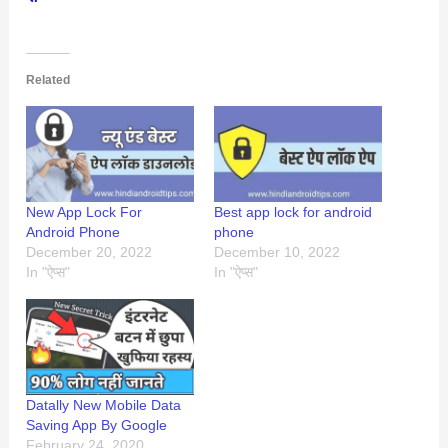
Related
New App Lock For
Best app lock for android
Android Phone
phone
December 20, 2022
December 10, 2022
In "ऐप्स"
In "ऐप्स"
Datally New Mobile Data
Saving App By Google
February 24, 2020