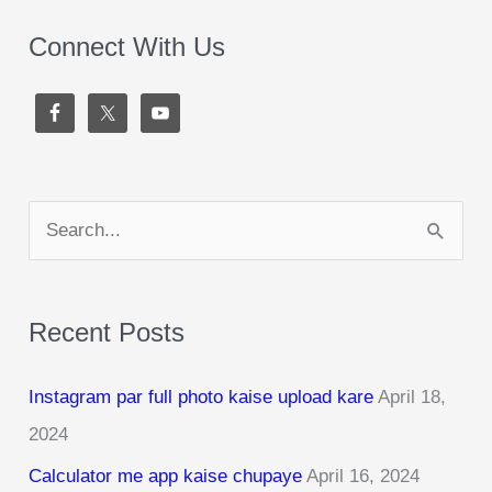
Connect With Us
S
e
a
Recent Posts
r
c
Instagram par full photo kaise upload kare
April 18,
h
2024
f
Calculator me app kaise chupaye
April 16, 2024
o