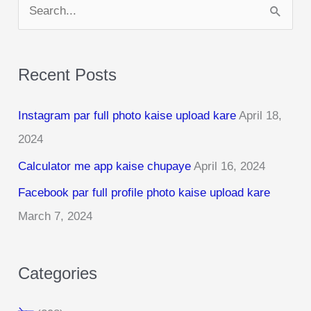
S
e
a
Recent Posts
r
c
Instagram par full photo kaise upload kare
April 18,
h
2024
f
Calculator me app kaise chupaye
April 16, 2024
o
r
Facebook par full profile photo kaise upload kare
:
March 7, 2024
Categories