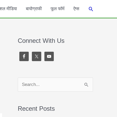
Search
शल मीडिया
बायोग्राफी
फूल फॉर्म
ऐप्स
Connect With Us
S
e
a
Recent Posts
r