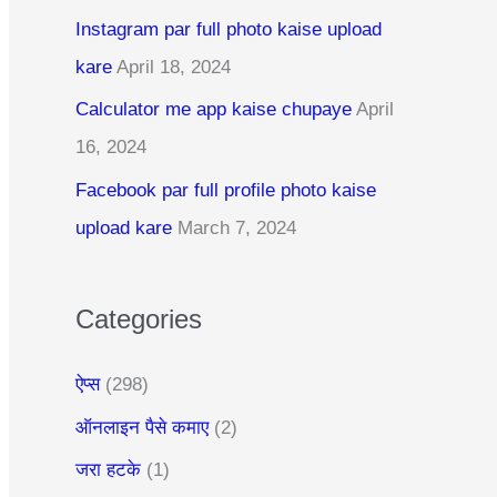
c
Instagram par full photo kaise upload
h
kare
April 18, 2024
f
Calculator me app kaise chupaye
April
o
16, 2024
r
:
Facebook par full profile photo kaise
upload kare
March 7, 2024
Categories
ऐप्स
(298)
ऑनलाइन पैसे कमाए
(2)
जरा हटके
(1)