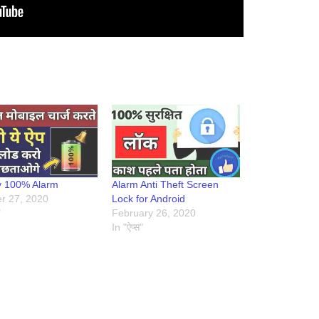
y 100% Alarm
Alarm Anti Theft Screen
r 27, 2020
Lock for Android
"
February 26, 2020
In "ऐप्स"