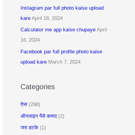
c
Instagram par full photo kaise upload
h
kare
April 18, 2024
f
Calculator me app kaise chupaye
April
o
16, 2024
r
:
Facebook par full profile photo kaise
upload kare
March 7, 2024
Categories
ऐप्स
(298)
ऑनलाइन पैसे कमाए
(2)
जरा हटके
(1)