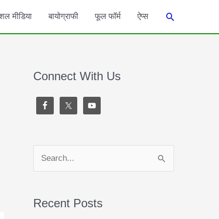
Search
शल मीडिया
बायोग्राफी
फूल फॉर्म
ऐप्स
Connect With Us
S
e
a
Recent Posts
r