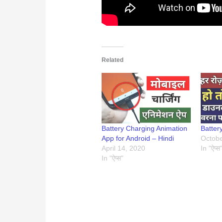
Related
Battery Charging Animation
Batter
App for Android – Hindi
Octobe
April 14, 2020
In "ऐप्स
In "ऐप्स"