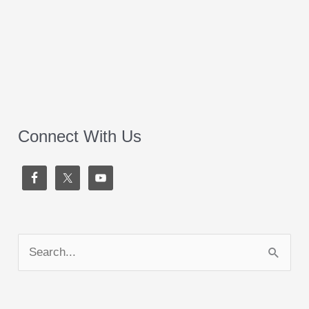
Connect With Us
S
e
a