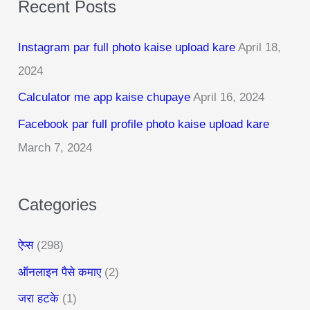
Recent Posts
r
c
Instagram par full photo kaise upload kare
April 18,
h
2024
f
Calculator me app kaise chupaye
April 16, 2024
o
r
Facebook par full profile photo kaise upload kare
:
March 7, 2024
Categories
ऐप्स
(298)
ऑनलाइन पैसे कमाए
(2)
जरा हटके
(1)