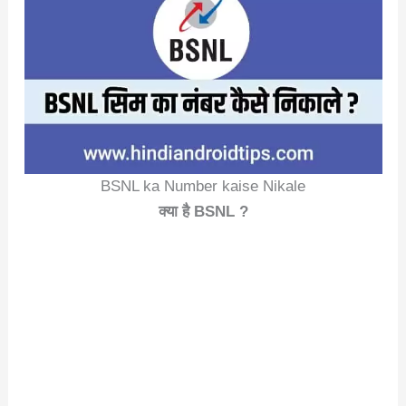
BSNL ka Number kaise Nikale
क्या
है
BSNL ?