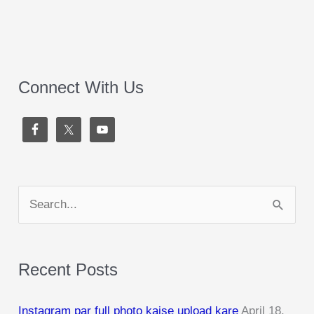
Connect With Us
S
e
a
Recent Posts
r
c
Instagram par full photo kaise upload kare
April 18,