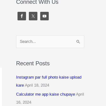
Connect With Us
S
e
a
Recent Posts
r
c
Instagram par full photo kaise upload
h
kare
April 18, 2024
f
Calculator me app kaise chupaye
April
o
16, 2024
r