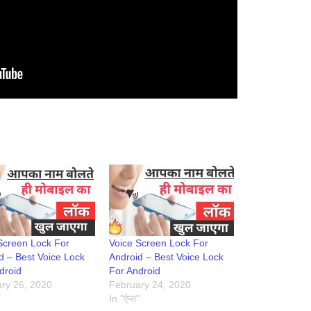
Screen Lock For
Voice Screen Lock For
d – Best Voice Lock
Android – Best Voice Lock
droid
For Android
ry 26, 2020
February 24, 2020
"
In "ऐप्स"