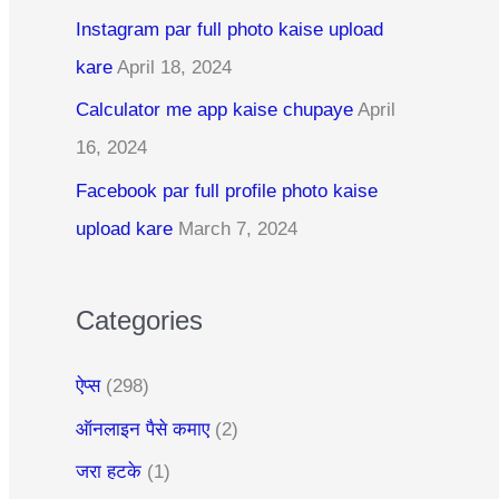
c
Instagram par full photo kaise upload
h
kare
April 18, 2024
f
Calculator me app kaise chupaye
April
o
16, 2024
r
:
Facebook par full profile photo kaise
upload kare
March 7, 2024
Categories
ऐप्स
(298)
ऑनलाइन पैसे कमाए
(2)
जरा हटके
(1)