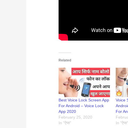
Related
Best Voice Lock Screen App
Voice 
For Android – Voice Lock
Androi
App 2020
For An
February 25, 2020
Februa
In "ऐप्स"
In "ऐप्स