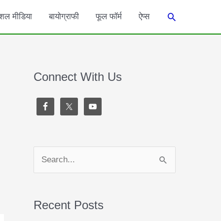
Search
शल मीडिया
बायोग्राफी
फूल फॉर्म
ऐप्स
Connect With Us
S
e
a
Recent Posts
r