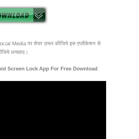
ial Media पर शेयर ज़रूर कीजिये इस एप्लीकेशन से
ीजिये धन्यवाद।
id Screen Lock App For Free Download