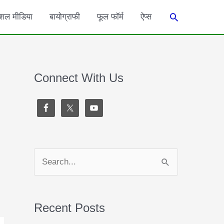
Search
शल मीडिया
बायोग्राफी
फूल फॉर्म
ऐप्स
Connect With Us
S
e
a
Recent Posts
r