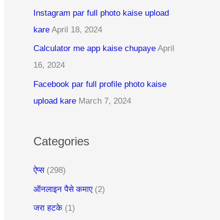
c
Instagram par full photo kaise upload
h
kare
April 18, 2024
f
Calculator me app kaise chupaye
April
o
16, 2024
r
:
Facebook par full profile photo kaise
upload kare
March 7, 2024
Categories
ऐप्स
(298)
ऑनलाइन पैसे कमाए
(2)
जरा हटके
(1)