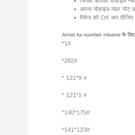
जिसमें आपका मोबाइल नंब
अपना मोबाइल नंबर नोट 
मैसेज को OK कर दीजिए
Airtel ka number nikalne के ल
*1#
*282#
* 121*9 #
* 121*1 #
*140*175#
*141*123#