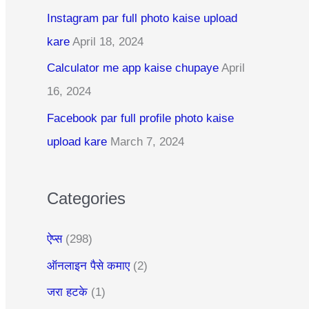
c
Instagram par full photo kaise upload
h
kare
April 18, 2024
f
Calculator me app kaise chupaye
April
o
16, 2024
r
:
Facebook par full profile photo kaise
upload kare
March 7, 2024
Categories
ऐप्स
(298)
ऑनलाइन पैसे कमाए
(2)
जरा हटके
(1)