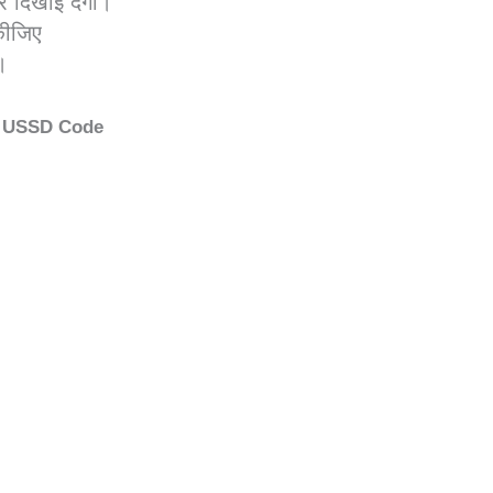
र दिखाई देगा।
कीजिए
।
िए USSD Code