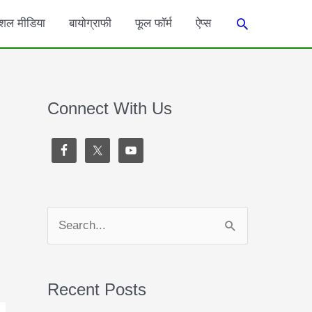
Search
शल मीडिया
बायोग्राफी
फूल फॉर्म
ऐप्स
Connect With Us
S
e
a
Recent Posts
r