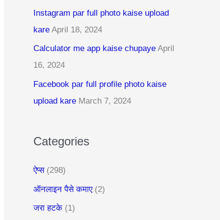
c
Instagram par full photo kaise upload
h
kare
April 18, 2024
f
Calculator me app kaise chupaye
April
o
16, 2024
r
:
Facebook par full profile photo kaise
upload kare
March 7, 2024
Categories
ऐप्स
(298)
ऑनलाइन पैसे कमाए
(2)
जरा हटके
(1)