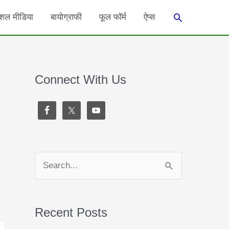
Search
शल मीडिया
बायोग्राफी
फूल फॉर्म
ऐप्स
Connect With Us
S
e
a
Recent Posts
r