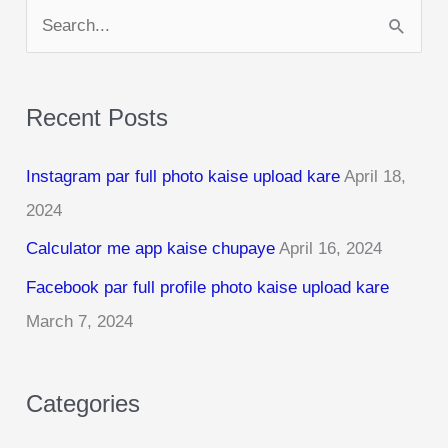
S
e
a
Recent Posts
r
c
Instagram par full photo kaise upload kare
April 18,
h
2024
f
Calculator me app kaise chupaye
April 16, 2024
o
r
Facebook par full profile photo kaise upload kare
:
March 7, 2024
Categories