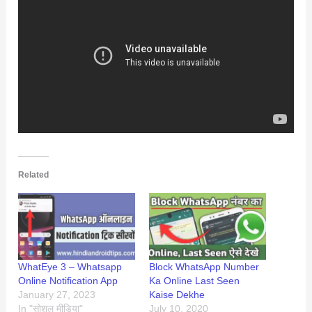
Related
WhatEye 3 – Whatsapp
Block WhatsApp Number
Online Notification App
Ka Online Last Seen
January 27, 2023
Kaise Dekhe
In "सोशल मीडिया"
July 10, 2020