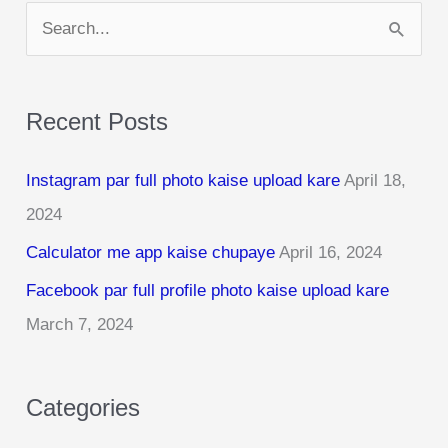
S
e
a
Recent Posts
r
c
Instagram par full photo kaise upload kare
April 18,
h
2024
f
Calculator me app kaise chupaye
April 16, 2024
o
r
Facebook par full profile photo kaise upload kare
:
March 7, 2024
Categories