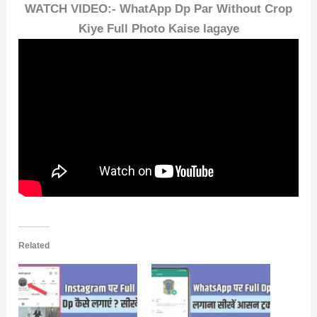
WATCH VIDEO:- WhatApp Dp Par Without Crop
Kiye Full Photo Kaise lagaye
Related