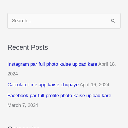
S
e
a
Recent Posts
r
c
Instagram par full photo kaise upload kare
April 18,
h
2024
f
Calculator me app kaise chupaye
April 16, 2024
o
r
Facebook par full profile photo kaise upload kare
:
March 7, 2024