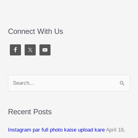
Connect With Us
S
e
a
Recent Posts
r
c
Instagram par full photo kaise upload kare
April 18,
h