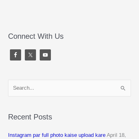
Connect With Us
S
e
a
Recent Posts
r
c
Instagram par full photo kaise upload kare
April 18,
h