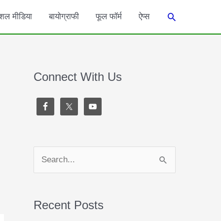
Search
शल मीडिया
बायोग्राफी
फूल फॉर्म
ऐप्स
Connect With Us
S
e
a
Recent Posts
r