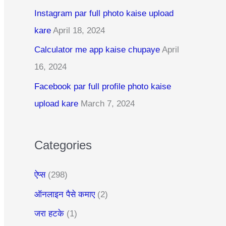
c
Instagram par full photo kaise upload
h
kare
April 18, 2024
f
Calculator me app kaise chupaye
April
o
16, 2024
r
:
Facebook par full profile photo kaise
upload kare
March 7, 2024
Categories
ऐप्स
(298)
ऑनलाइन पैसे कमाए
(2)
जरा हटके
(1)