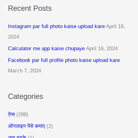
Recent Posts
r
c
Instagram par full photo kaise upload kare
April 18,
h
2024
f
Calculator me app kaise chupaye
April 16, 2024
o
r
Facebook par full profile photo kaise upload kare
:
March 7, 2024
Categories
ऐप्स
(298)
ऑनलाइन पैसे कमाए
(2)
जरा हटके
(1)