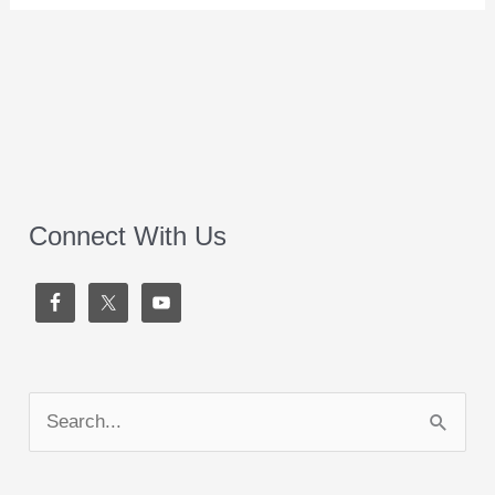
Connect With Us
S
e
a