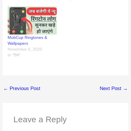
MobCup Ringtones &
Wallpapers
November 6, 2020
In "ऐप्स"
←
Previous Post
Next Post
→
Leave a Reply