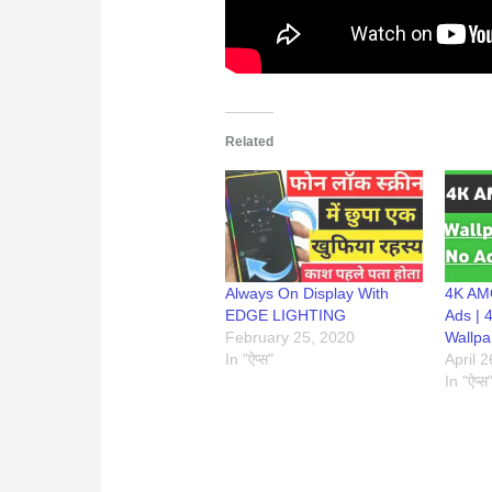
Related
Always On Display With
4K AM
EDGE LIGHTING
Ads | 
February 25, 2020
Wallpa
In "ऐप्स"
April 
In "ऐप्स