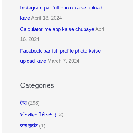
c
Instagram par full photo kaise upload
h
kare
April 18, 2024
f
Calculator me app kaise chupaye
April
o
16, 2024
r
:
Facebook par full profile photo kaise
upload kare
March 7, 2024
Categories
ऐप्स
(298)
ऑनलाइन पैसे कमाए
(2)
जरा हटके
(1)