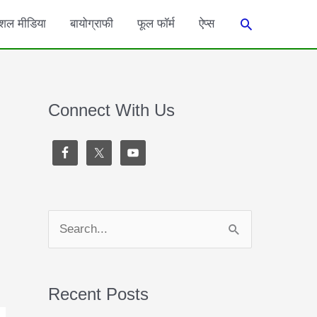
Search
शल मीडिया
बायोग्राफी
फूल फॉर्म
ऐप्स
Connect With Us
S
e
a
Recent Posts
r