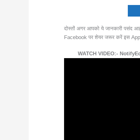
दोस्तों अगर आपको ये जानकारी पसंद आ
Facebook पर शेयर जरूर करें इस App स
WATCH VIDEO:- NotifyE