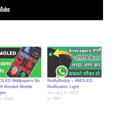
OLED Wallpapers No
NotifyBuddy – AMOLED
4K Amoled Mobile
Notification Light
per
January 4, 2021
26, 2020
In "ऐप्स"
"