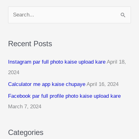
S
e
a
Recent Posts
r
c
Instagram par full photo kaise upload kare
April 18,
h
2024
f
Calculator me app kaise chupaye
April 16, 2024
o
r
Facebook par full profile photo kaise upload kare
:
March 7, 2024
Categories