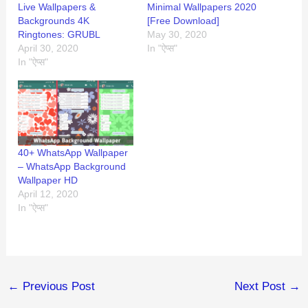
Live Wallpapers &
Minimal Wallpapers 2020
Backgrounds 4K
[Free Download]
Ringtones: GRUBL
May 30, 2020
April 30, 2020
In "ऐप्स"
In "ऐप्स"
40+ WhatsApp Wallpaper
– WhatsApp Background
Wallpaper HD
April 12, 2020
In "ऐप्स"
←
Previous Post
Next Post
→