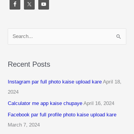
S
e
a
Recent Posts
r
c
Instagram par full photo kaise upload kare
April 18,
h
2024
f
Calculator me app kaise chupaye
April 16, 2024
o
r
Facebook par full profile photo kaise upload kare
:
March 7, 2024