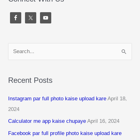
S
e
a
Recent Posts
r
c
Instagram par full photo kaise upload kare
April 18,
h
2024
f
Calculator me app kaise chupaye
April 16, 2024
o
r
Facebook par full profile photo kaise upload kare