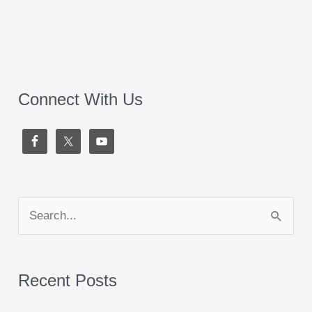
Connect With Us
S
e
a
Recent Posts
r
c