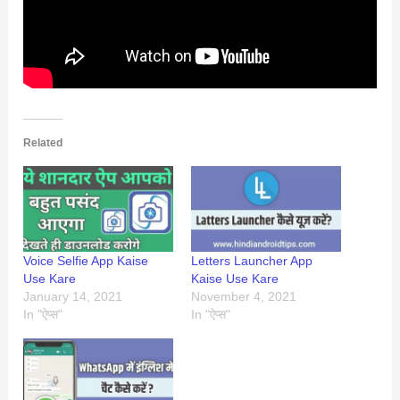
Related
Voice Selfie App Kaise
Letters Launcher App
Use Kare
Kaise Use Kare
January 14, 2021
November 4, 2021
In "ऐप्स"
In "ऐप्स"