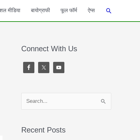
Search
शल मीडिया
बायोग्राफी
फूल फॉर्म
ऐप्स
Connect With Us
S
e
a
Recent Posts
r