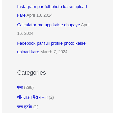
c
Instagram par full photo kaise upload
h
kare
April 18, 2024
f
Calculator me app kaise chupaye
April
o
16, 2024
r
:
Facebook par full profile photo kaise
upload kare
March 7, 2024
Categories
ऐप्स
(298)
ऑनलाइन पैसे कमाए
(2)
जरा हटके
(1)