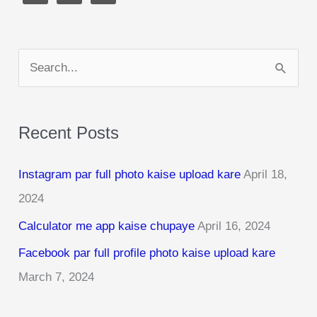
S
e
a
Recent Posts
r
c
Instagram par full photo kaise upload kare
April 18,
h
2024
f
Calculator me app kaise chupaye
April 16, 2024
o
r
Facebook par full profile photo kaise upload kare
:
March 7, 2024