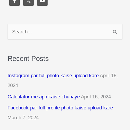
S
e
a
Recent Posts
r
c
Instagram par full photo kaise upload kare
April 18,
h
2024
f
Calculator me app kaise chupaye
April 16, 2024
o
r
Facebook par full profile photo kaise upload kare
:
March 7, 2024