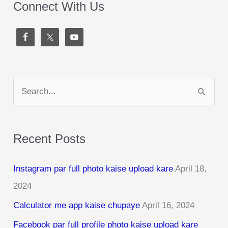
Connect With Us
S
e
a
Recent Posts
r
c
Instagram par full photo kaise upload kare
April 18,
h
2024
f
Calculator me app kaise chupaye
April 16, 2024
o
r
Facebook par full profile photo kaise upload kare