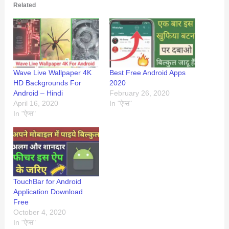
Related
Wave Live Wallpaper 4K
Best Free Android Apps
HD Backgrounds For
2020
Android – Hindi
February 26, 2020
April 16, 2020
In "ऐप्स"
In "ऐप्स"
TouchBar for Android
Application Download
Free
October 4, 2020
In "ऐप्स"