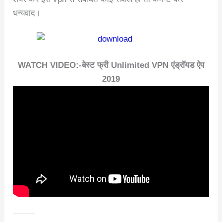
धन्यवाद।
WATCH VIDEO:-बेस्ट फ्री Unlimited VPN एंड्रॉयड ऐप
2019