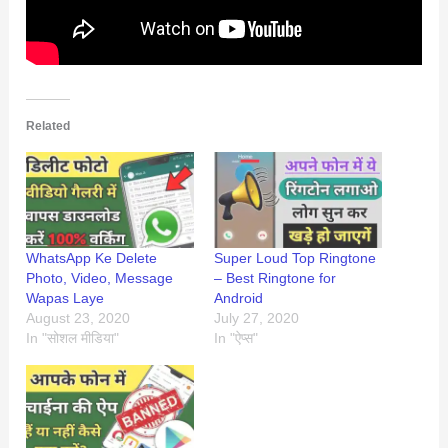
Related
WhatsApp Ke Delete
Super Loud Top Ringtone
Photo, Video, Message
– Best Ringtone for
Wapas Laye
Android
August 23, 2020
July 27, 2020
In "सोशल मीडिया"
In "ऐप्स"