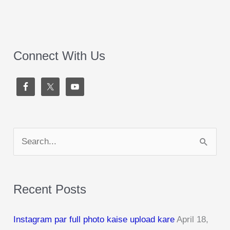
Connect With Us
S
e
a
Recent Posts
r
c
Instagram par full photo kaise upload kare
April 18,
h