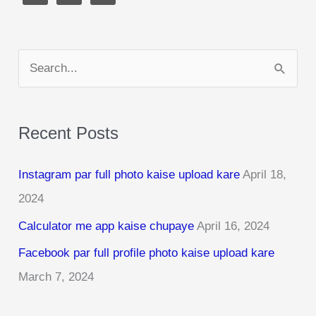
S
e
a
Recent Posts
r
c
Instagram par full photo kaise upload kare
April 18,
h
2024
f
Calculator me app kaise chupaye
April 16, 2024
o
r
Facebook par full profile photo kaise upload kare
:
March 7, 2024